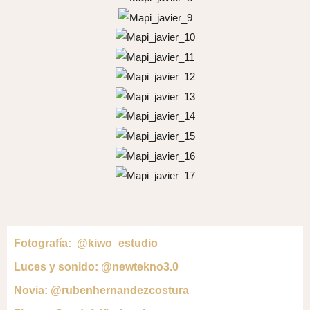
Fotografía:
@kiwo_estudio
Luces y sonido:
@newtekno3.0
Novia:
@rubenhernandezcostura_