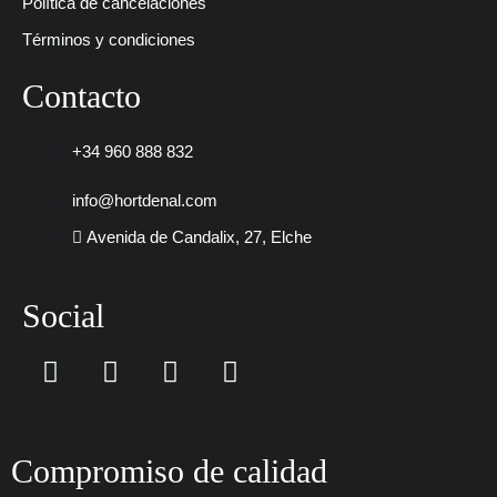
Política de cancelaciones
Términos y condiciones
Contacto
+34 960 888 832
info@hortdenal.com
Avenida de Candalix, 27, Elche
Social
I
F
P
R
n
a
i
e
s
c
n
a
t
e
t
d
a
b
e
m
Compromiso de calidad
g
o
r
e