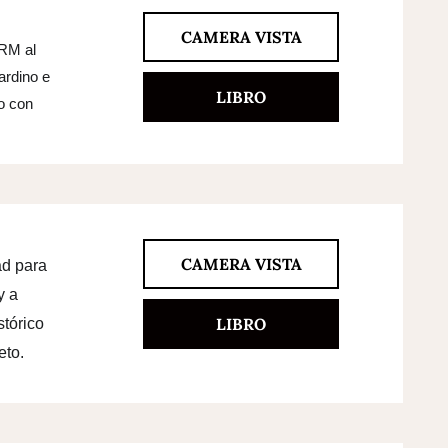
CAMERA VISTA
PRM al
iardino e
LIBRO
o con
CAMERA VISTA
ad para
y a
LIBRO
stórico
eto.