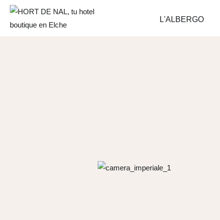
Ir
L'ALBERGO
al
contenido