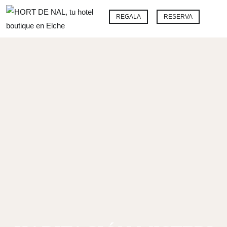
Ir
Me
REGALA
RESERVA
al
contenido