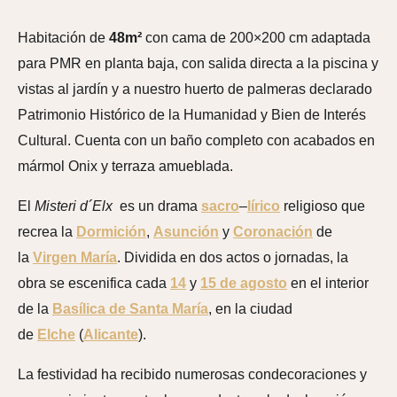
Habitación de
48m²
con cama de 200×200 cm adaptada
para PMR en planta baja, con salida directa a la piscina y
vistas al jardín y a nuestro huerto de palmeras declarado
Patrimonio Histórico de la Humanidad y Bien de Interés
Cultural. Cuenta con un baño completo con acabados en
mármol Onix y terraza amueblada.
El
Misteri d´Elx
es un drama
sacro
–
lírico
religioso que
recrea la
Dormición
,
Asunción
y
Coronación
de
la
Virgen María
. Dividida en dos actos o jornadas, la
obra se escenifica cada
14
y
15 de agosto
en el interior
de la
Basílica de Santa María
, en la ciudad
de
Elche
(
Alicante
).
La festividad ha recibido numerosas condecoraciones y