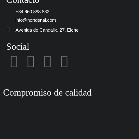
+34 960 888 832
info@hortdenal.com
Avenida de Candalix, 27, Elche
Social
I
F
P
R
n
a
i
e
s
c
n
a
Compromiso de calidad
t
e
t
d
a
b
e
m