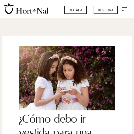
Skip
Me
REGALA
RESERVA
to
content
¿Cómo debo ir
vestida para una