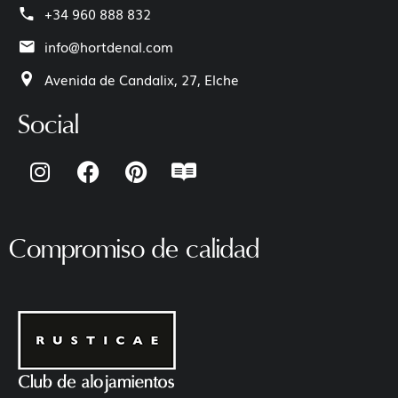
+34 960 888 832
info@hortdenal.com
Avenida de Candalix, 27, Elche
Social
I
F
P
R
n
a
i
e
s
c
n
a
t
e
t
d
a
b
e
m
Compromiso de calidad
g
o
r
e
r
o
e
a
k
s
m
t